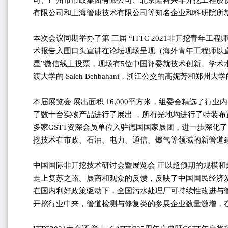
司、广州市市政集团有限公司、北京隆科兴非开挖工程股
有限公司和上海管康技术有限公司等知名企业和科研院所
本次会议同期举办了第 三届 “ITTC 2021非开挖青年工程师论
术报告入围口头宣讲在论坛现场呈现（海外青年工程师以直播连线
星”微信线上投票，现场有5位中国评委就技术创新、学术水平
渡大学的 Saleh Behbahani，浙江公交的高妮芳和郑州
本届展览会 展出面积 16,000平方米，组委会精选了行业
了数十台实物产品进行了展出 ，所有光地均进行了特装布置
多家GSTT资深会员单位入驻德国国家展团，进一步深化
挖技术在市政、石油、电力、通信、燃气等领域的新管道
中国国际非开挖技术研讨会暨展览会 正以超预期的规模
走上复苏之路。展商和观众的反馈，反映了中国国民经济
在国内利好政策驱动下，全国污水处理厂可持续性改进与
开挖行业中来，管道检测与修复类的参展企业数量激增，